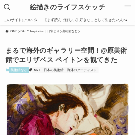
絵描きのライフスケッチ
このサイトについて
【まず読んでほしい】好きなことして生きたい人へ
HOME
DAILY Inspiration | 日常より
美術館など
まるで海外のギャラリー空間！@原美術
館でエリザベス ペイトンを観てきた
美術館など
ART
日本の美術館
海外のアーティスト