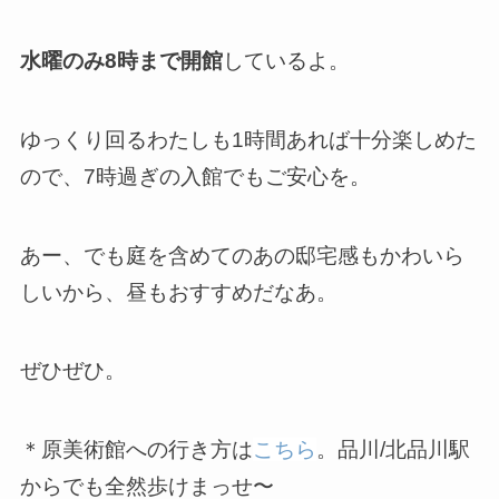
水曜のみ
8
時まで開館
しているよ。
ゆっくり回るわたしも
1
時間あれば十分楽しめた
ので、
7
時過ぎの入館でもご安心を。
あー、でも庭を含めてのあの邸宅感もかわいら
しいから、昼もおすすめだなあ。
ぜひぜひ。
＊原美術館への行き方は
こちら
。品川/北品川駅
からでも全然歩けまっせ〜