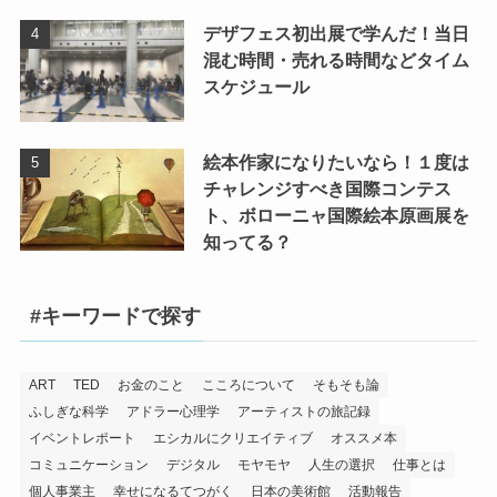
デザフェス初出展で学んだ！当日
混む時間・売れる時間などタイム
スケジュール
絵本作家になりたいなら！１度は
チャレンジすべき国際コンテス
ト、ボローニャ国際絵本原画展を
知ってる？
#キーワードで探す
ART
TED
お金のこと
こころについて
そもそも論
ふしぎな科学
アドラー心理学
アーティストの旅記録
イベントレポート
エシカルにクリエイティブ
オススメ本
コミュニケーション
デジタル
モヤモヤ
人生の選択
仕事とは
個人事業主
幸せになるてつがく
日本の美術館
活動報告