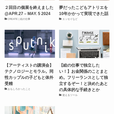
２回目の個展を終えました
夢だったこどもアトリエを
@APR.27 – MAY. 5 2024
10年かかって実現できた話
CREATE | 絵の仕事
エッセイなど
【アーティストの講演会】
【絵の仕事で独立した
テクノロジーとモラル。同
い！】お金関係のことまと
性カップルの子どもと体外
め。フリーランスとして独
受精
立するぞー！と決めたあと
の具体的な手続きとか
おもしろかったこと
使えるツール