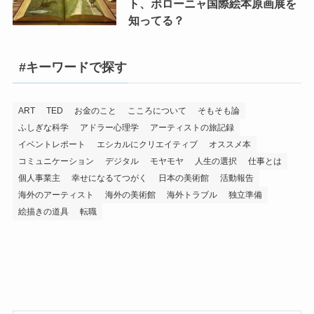
ト、ボローニャ国際絵本原画展を
知ってる？
#キーワードで探す
ART
TED
お金のこと
こころについて
そもそも論
ふしぎな科学
アドラー心理学
アーティストの旅記録
イベントレポート
エシカルにクリエイティブ
オススメ本
コミュニケーション
デジタル
モヤモヤ
人生の選択
仕事とは
個人事業主
幸せになるてつがく
日本の美術館
活動報告
海外のアーティスト
海外の美術館
海外トラブル
独立準備
絵描きの道具
転職