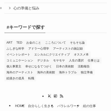
心の準備と悩み
#キーワードで探す
ART
TED
お金のこと
こころについて
そもそも論
ふしぎな科学
アドラー心理学
アーティストの旅記録
イベントレポート
エシカルにクリエイティブ
オススメ本
コミュニケーション
デジタル
モヤモヤ
人生の選択
仕事とは
個人事業主
幸せになるてつがく
日本の美術館
活動報告
海外のアーティスト
海外の美術館
海外トラブル
独立準備
絵描きの道具
転職
HOME
自分らしく生きる
パラレルワーク
絵の仕事