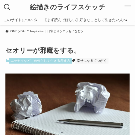
絵描きのライフスケッチ
このサイトについて
【まず読んでほしい】好きなことして生きたい人へ
HOME
DAILY Inspiration | 日常より
エッセイなど
セオリーが邪魔をする。
エッセイなど
自分らしく生きる考え方
幸せになるてつがく